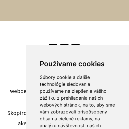
Používame cookies
Súbory cookie a ďalšie
c) 2022 - Polovnícky interier
technológie sledovania
webdesign:
Tomáš Levčík
pre RS BROS s.r.o.
používame na zlepšenie vášho
zážitku z prehliadania našich
webových stránok, na to, aby sme
vám zobrazovali prispôsobený
Skopírovaním textu, časti textu alebo fotiek z
obsah a cielené reklamy, na
akejkoľvek stránky tohto webu a jeho
analýzu návštevnosti našich