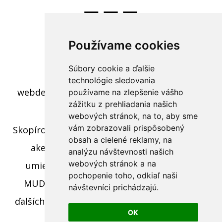
Používame cookies
Súbory cookie a ďalšie
c) 2022 - Polovnícky interier
technológie sledovania
webdesign:
Tomáš Levčík
pre RS BROS s.r.o.
používame na zlepšenie vášho
zážitku z prehliadania našich
webových stránok, na to, aby sme
vám zobrazovali prispôsobený
Skopírovaním textu, časti textu alebo fotiek z
obsah a cielené reklamy, na
akejkoľvek stránky tohto webu a jeho
analýzu návštevnosti našich
webových stránok a na
umiestnením na iný web porušíte práva
pochopenie toho, odkiaľ naši
MUDr. Romana Sokola, MPH ako aj práva
návštevníci prichádzajú.
ďalších osôb zúčastnených na tvorbe obsahu
OK
pre tento web.