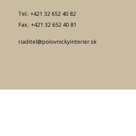
Tel.:
+421 32 652 40 82
Fax.:
+421 32 652 40 81
riaditel@polovnickyinterier.sk