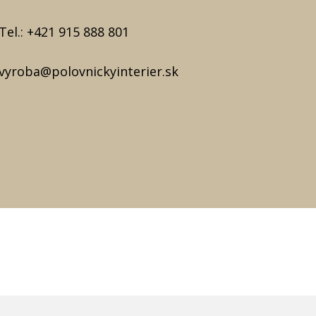
Tel.:
+421 915 888 801
vyroba@polovnickyinterier.sk