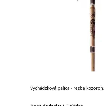
Vychádzková palica - rezba kozoroh.
Doba dodania:
1-2 týždne