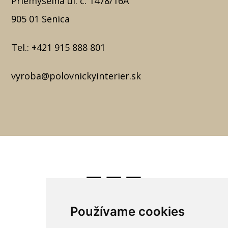
Priemyselná ul. č. 1478/16A
905 01 Senica
Tel.:
+421 915 888 801
vyroba@polovnickyinterier.sk
Používame cookies