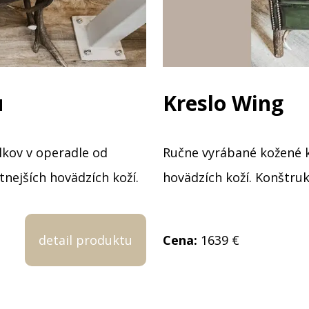
u
Kreslo Wing
lkov v operadle od
Ručne vyrábané kožené kr
tnejších hovädzích koží.
hovädzích koží. Konštruk
detail produktu
Cena:
1639 €