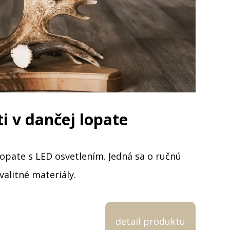
i v dančej lopate
opate s LED osvetlením. Jedná sa o ručnú
alitné materiály.
detail produktu