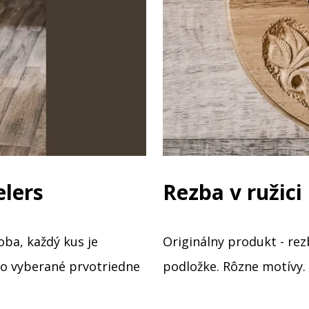
elers
Rezba v ružici
oba, každý kus je
Originálny produkt - rez
ivo vyberané prvotriedne
podložke. Rôzne motívy. 