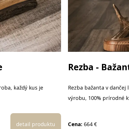
e
Rezba - Bažant
oba, každý kus je
Rezba bažanta v dančej l
výrobu, 100% prírodné kv
detail produktu
Cena:
664 €